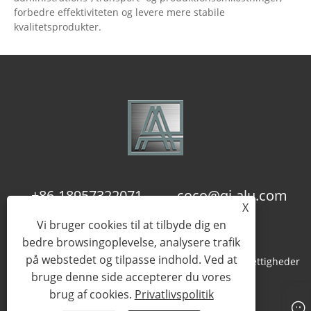
forbedre effektiviteten og levere mere stabile
kvalitetsprodukter.
+86-18957322071
coco@qj-alu.com
X
Vi bruger cookies til at tilbyde dig en
bedre browsingoplevelse, analysere trafik
på webstedet og tilpasse indhold. Ved at
Copyright © 2023 Aluassy Aluminium Co., Ltd. Alle rettigheder
bruge denne side accepterer du vores
forbeholdes.
brug af cookies.
Privatlivspolitik
Links
Sitemap
RSS
XML
Privatlivspolitik