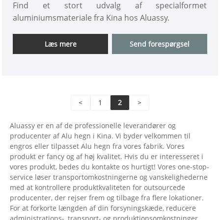
Find et stort udvalg af specialformet
aluminiumsmateriale fra Kina hos Aluassy.
Læs mere
Send forespørgsel
<
1
2
>
Aluassy er en af ​​de professionelle leverandører og
producenter af Alu hegn i Kina. Vi byder velkommen til
engros eller tilpasset Alu hegn fra vores fabrik. Vores
produkt er fancy og af høj kvalitet. Hvis du er interesseret i
vores produkt, bedes du kontakte os hurtigt! Vores one-stop-
service løser transportomkostningerne og vanskelighederne
med at kontrollere produktkvaliteten for outsourcede
producenter, der rejser frem og tilbage fra flere lokationer.
For at forkorte længden af ​​din forsyningskæde, reducere
administrations-, transport- og produktionsomkostninger,