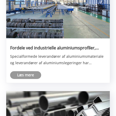
Fordele ved industrielle aluminiumsprofiler,
aluminiumslegeringsprofiler og industrielle
Specialformede leverandører af aluminiumsmateriale
aluminiumsekstruderede profiler
og leverandører af aluminiumslegeringer har
forskellige overfladebehandlinger: aluminiumsprofiler
Læs mere
kan gennemgå overfladebehandlinger såsom
anodisering, sprøjtning, elektroforetisk belægning osv.,
For at øge deres overfladehårdhed, slidstyrke
modstan......