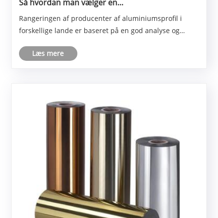
Så hvordan man vælger en
aluminiumsprofilproducent,
Rangeringen af producenter af aluminiumsprofil i
forskellige lande er baseret på en god analyse og
sammenligning af deres tilsvarende tekniske
Læs mere
indikatorer. Leverandørerne af specielle formede
aluminiumsprofiler og specielle formede
aluminiumsmaterialer er arrangeret og valgt på denne
måde, og produc......