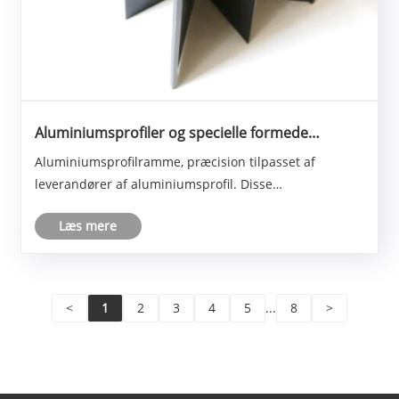
Aluminiumsprofiler og specielle formede
aluminiumsmaterialer har stærk
Aluminiumsprofilramme, præcision tilpasset af
korrosionsbestandighed
leverandører af aluminiumsprofil. Disse
aluminiumsprofiler kan tilpasses nøjagtigt i henhold til
Læs mere
kundebehov og designkrav, der opfylder forskellige
størrelser og former med høj fleksibilitet og
anvendelighed.
<
1
2
3
4
5
...
8
>