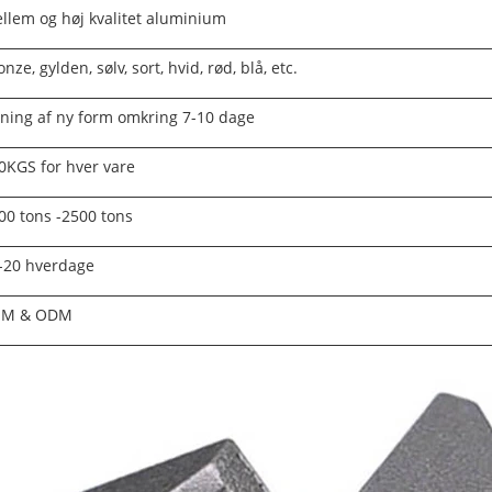
llem og høj kvalitet aluminium
onze, gylden, sølv, sort, hvid, rød, blå, etc.
ning af ny form omkring 7-10 dage
0KGS for hver vare
00 tons -2500 tons
-20 hverdage
EM & ODM