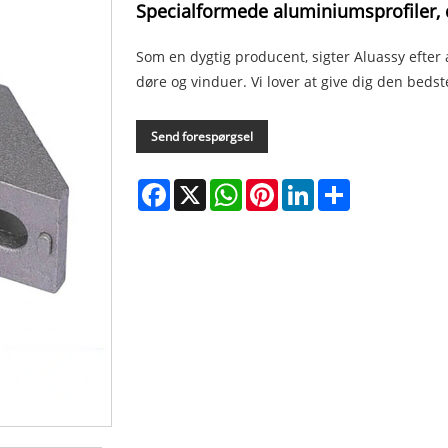
Specialformede aluminiumsprofiler, 
Som en dygtig producent, sigter Aluassy efter
døre og vinduer. Vi lover at give dig den bedst
Send forespørgsel
Facebook
X
WhatsApp
Pinterest
LinkedIn
Share