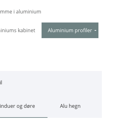
amme i aluminium
iniums kabinet
Aluminium profiler
l
vinduer og døre
Alu hegn