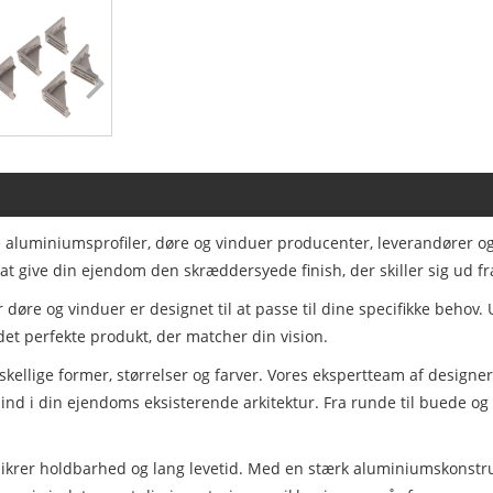
e aluminiumsprofiler, døre og vinduer producenter, leverandører og
r at give din ejendom den skræddersyede finish, der skiller sig ud
øre og vinduer er designet til at passe til dine specifikke behov. 
det perfekte produkt, der matcher din vision.
ellige former, størrelser og farver. Vores ekspertteam af designere
it ind i din ejendoms eksisterende arkitektur. Fra runde til buede og
 sikrer holdbarhed og lang levetid. Med en stærk aluminiumskonstr