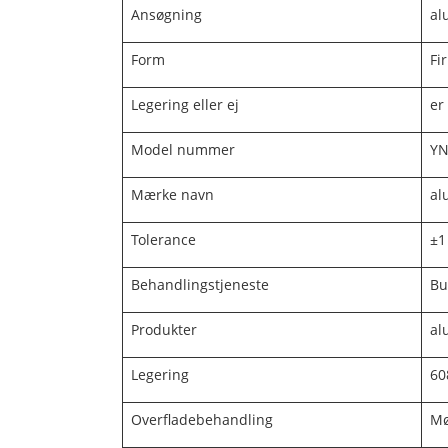
Ansøgning
al
Form
Fi
Legering eller ej
er
Model nummer
YN
Mærke navn
al
Tolerance
±1
Behandlingstjeneste
Bu
Produkter
al
Legering
60
Overfladebehandling
Mø