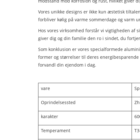
modstand mod korrosion og rust, hvilket giver dig
Vores unikke designs er ikke kun æstetisk tiltalen
forbliver kølig på varme sommerdage og varm und
Hos vores virksomhed forstår vi vigtigheden af ​
giver dig og din familie den ro i sindet, du fortje
Som konklusion er vores specialformede aluminiu
former og størrelser til deres energibesparende 
forvandl din ejendom i dag.
vare
Sp
Oprindelsessted
Zh
karakter
60
Temperament
T3