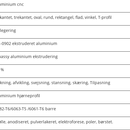
uminium cnc
rkantet, trekantet, oval, rund, rektangel, flad, vinkel, T-profil
 legering
-0902 ekstruderet aluminium
uassy aluminium ekstrudering
 %
kning, afvikling, svejsning, stansning, skæring, Tilpasning
uminium hjørneprofil
82-T6/6063-T5 /6061-T6 barre
lle, anodiseret, pulverlakeret, elektroforese, poler, børstet.