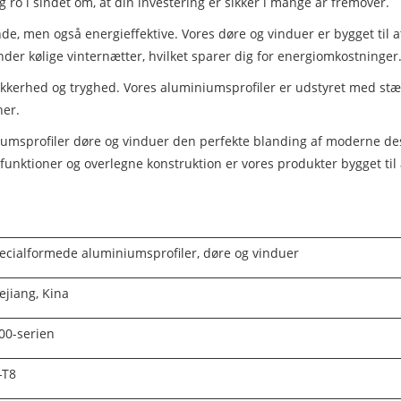
 ro i sindet om, at din investering er sikker i mange år fremover.
de, men også energieffektive. Vores døre og vinduer er bygget til at 
er kølige vinternætter, hvilket sparer dig for energiomkostninger
​sikkerhed og tryghed. Vores aluminiumsprofiler er udstyret med stæ
ner.
msprofiler døre og vinduer den perfekte blanding af moderne desi
funktioner og overlegne konstruktion er vores produkter bygget til 
ecialformede aluminiumsprofiler, døre og vinduer
ejiang, Kina
00-serien
-T8