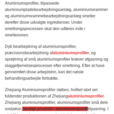
Aluminiumsprofiler, tilpassede
aluminiumpladebearbejdningsanlæg, aluminiumsrammer
og aluminiumsrammebearbejdningsanlæg smelter
derefter disse udvalgte ingredienser. Under
smeltningsprocessen skal den udføres inde i
smelteovnen.
Dyb bearbejdning af aluminiumsprofiler,
præcisionsbearbejdning af
aluminiumsprofiler
, og
sprøjtning af små aluminiumsprofiler kræver afgasning og
slaggefjernelsesprocesser efter smeltning. Efter at have
gennemført disse arbejdstrin, kan det næste
behandlingsarbejde fortsætte.
Zhejiang Aluminiumsprofiler støbes, hvilket stort set
fuldender produktionen af ​​Zhejiang
aluminiumsprofiler
.
Zhejiang aluminiumsprofiler, aluminiumsprofiler små dele
oxidation,
færdigt produkt i aluminiumsprofil
tilpasning. I