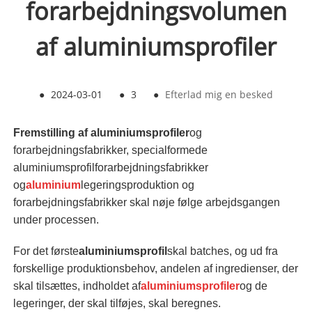
forarbejdningsvolumen
af ​​aluminiumsprofiler
●
2024-03-01
●
3
●
Efterlad mig en besked
Fremstilling af aluminiumsprofiler
og
forarbejdningsfabrikker, specialformede
aluminiumsprofilforarbejdningsfabrikker
og
aluminium
legeringsproduktion og
forarbejdningsfabrikker skal nøje følge arbejdsgangen
under processen.
For det første
aluminiumsprofil
skal batches, og ud fra
forskellige produktionsbehov, andelen af ​​ingredienser, der
skal tilsættes, indholdet af
aluminiumsprofiler
og de
legeringer, der skal tilføjes, skal beregnes.