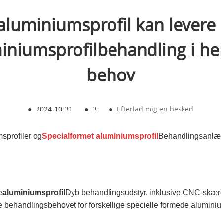
aluminiumsprofil kan levere
miniumsprofilbehandling i h
behov
●
2024-10-31
●
3
●
Efterlad mig en besked
sprofiler og
Specialformet aluminiumsprofil
Behandlingsanlæg 
e
aluminiumsprofil
Dyb behandlingsudstyr, inklusive CNC-skær
handlingsbehovet for forskellige specielle formede aluminiums