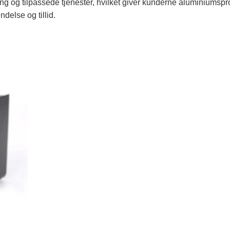
ikring og tilpassede tjenester, hvilket giver kunderne aluminiumsp
else og tillid.