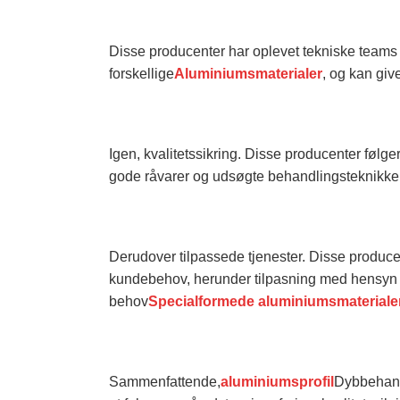
Disse producenter har oplevet tekniske teams 
forskellige
Aluminiumsmaterialer
, og kan gi
Igen, kvalitetssikring. Disse producenter følge
gode råvarer og udsøgte behandlingsteknikker fo
Derudover tilpassede tjenester. Disse producen
kundebehov, herunder tilpasning med hensyn t
behov
Specialformede aluminiumsmateriale
Sammenfattende,
aluminiumsprofil
Dybbehandl