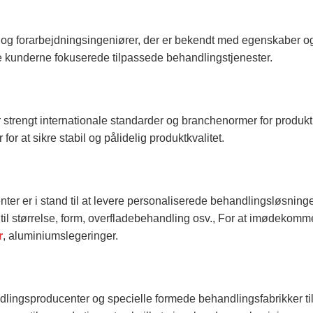
og forarbejdningsingeniører, der er bekendt med egenskaber og 
ve kunderne fokuserede tilpassede behandlingstjenester.
r strengt internationale standarder og branchenormer for produkt
r at sikre stabil og pålidelig produktkvalitet.
ter er i stand til at levere personaliserede behandlingsløsninge
il størrelse, form, overfladebehandling osv., For at imødekomm
r
, aluminiumslegeringer.
ingsproducenter og specielle formede behandlingsfabrikker til 