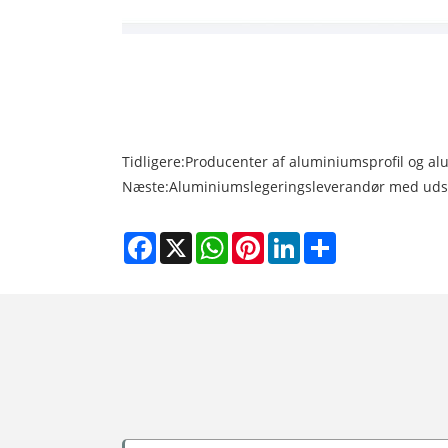
Tidligere:
Producenter af aluminiumsprofil og alu
Næste:
Aluminiumslegeringsleverandør med udsøgt
Facebook
X
WhatsApp
Pinterest
LinkedIn
Share