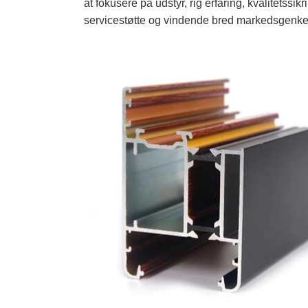
at fokusere på udstyr, rig erfaring, kvalitetss
servicestøtte og vindende bred markedsgenkend