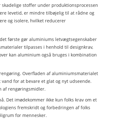
r skadelige stoffer under produktionsprocessen
 levetid, er mindre tilbøjelig til at rådne og
e og isolere, hvilket reducerer
r det første gør aluminiums letvægtsegenskaber
aterialer tilpasses i henhold til designkrav,
dover kan aluminium også bruges i kombination
engøring. Overfladen af ​​aluminiumsmaterialet
t vand for at bevare et glat og nyt udseende.
af ​​rengøringsmidler.
 på. Det imødekommer ikke kun folks krav om et
ogiens fremskridt og forbedringen af ​​folks
boligrum for mennesker.