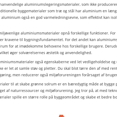
​genanvendelige aluminiumslegeringsmaterialer, som ikke producere
itionelle byggematerialer som træ og stål har aluminium en længere
 aluminium også en god varmeledningsevne, som effektivt kan isoler
​miljøvenlige aluminiumsmaterialer opnå forskellige funktioner. Fo
rer kravene til bygningsfundamentet. For det andet kan aluminiumsm
 solrum for at imødekomme behovene hos forskellige brugere. Deru
hvilket øger solværelsernes æstetik og anvendelighed.
uminiumsmaterialer også egenskaberne ved let vedligeholdelse og r
 er let at samle støv og pletter. Du skal blot tørre den af ​​med ren
øring, men reducerer også miljøforureningen forårsaget af brugen 
rialer til at skabe grønne solrum er en bæredygtig måde at bygge
et af naturressourcer og miljøforurening. Jeg tror på, at med teknol
erialer spille en større rolle på byggeområdet og skabe et bedre 