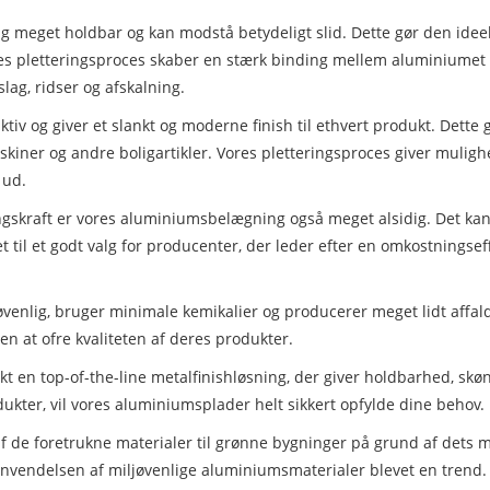
meget holdbar og kan modstå betydeligt slid. Dette gør den ideel 
ores pletteringsproces skaber en stærk binding mellem aluminiumet 
ag, ridser og afskalning.
iv og giver et slankt og moderne finish til ethvert produkt. Dette g
iner og andre boligartikler. Vores pletteringsproces giver mulighed
 ud.
ngskraft er vores aluminiumsbelægning også meget alsidig. Det kan
t til et godt valg for producenter, der leder efter en omkostningse
enlig, bruger minimale kemikalier og producerer meget lidt affald. 
 at ofre kvaliteten af ​​deres produkter.
t en top-of-the-line metalfinishløsning, der giver holdbarhed, skø
ukter, vil vores aluminiumsplader helt sikkert opfylde dine behov.
f de foretrukne materialer til grønne bygninger på grund af dets 
anvendelsen af ​​miljøvenlige aluminiumsmaterialer blevet en trend.