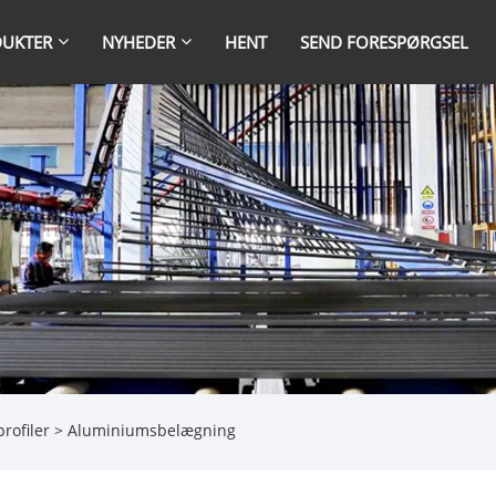
UKTER
NYHEDER
HENT
SEND FORESPØRGSEL
rofiler
> Aluminiumsbelægning