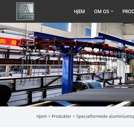
HJEM
OM OS
PROD
Hjem
>
Produkter
>
Specialformede aluminiumsp