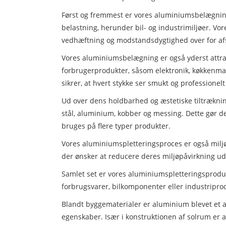
Først og fremmest er vores aluminiumsbelægning 
belastning, herunder bil- og industrimiljøer. V
vedhæftning og modstandsdygtighed over for afsl
Vores aluminiumsbelægning er også yderst attrakt
forbrugerprodukter, såsom elektronik, køkkenmask
sikrer, at hvert stykke ser smukt og professionelt
Ud over dens holdbarhed og æstetiske tiltrækni
stål, aluminium, kobber og messing. Dette gør de
bruges på flere typer produkter.
Vores aluminiumspletteringsproces er også miljøv
der ønsker at reducere deres miljøpåvirkning uden
Samlet set er vores aluminiumspletteringsproduk
forbrugsvarer, bilkomponenter eller industriprod
Blandt byggematerialer er aluminium blevet et a
egenskaber. Især i konstruktionen af ​​solrum er 