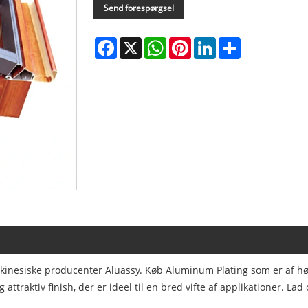
Send forespørgsel
Facebook
X
WhatsApp
Pinterest
LinkedIn
Share
kinesiske producenter Aluassy. Køb Aluminum Plating som er af høj kv
attraktiv finish, der er ideel til en bred vifte af applikationer. L