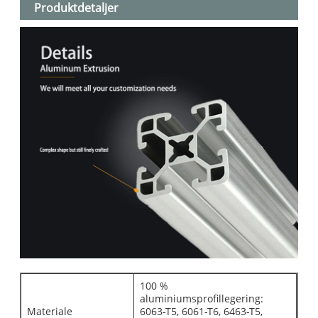
Produktdetaljer
100 %
aluminiumsprofillegering:
Materiale
6063-T5, 6061-T6, 6463-T5,