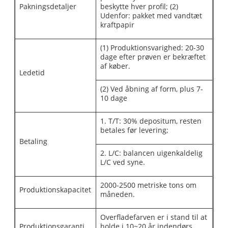
Pakningsdetaljer
beskytte hver profil; (2)
Udenfor: pakket med vandtæt
kraftpapir
(1) Produktionsvarighed: 20-30
dage efter prøven er bekræftet
af køber.
Ledetid
(2) Ved åbning af form, plus 7-
10 dage
1. T/T: 30% depositum, resten
betales før levering;
Betaling
2. L/C: balancen uigenkaldelig
L/C ved syne.
2000-2500 metriske tons om
Produktionskapacitet
måneden.
Overfladefarven er i stand til at
Produktionsgaranti
holde i 10~20 år indendørs