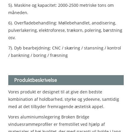
5). Maskine og kapacitet: 2000-2500 metriske tons om
måneden.
6). Overfladebehandling: Møllebehandlet, anodisering,
pulverlakering, elektroforese, trækorn, polering, børstning
osv.
7). Dyb bearbejdning: CNC / skæring / stansning / kontrol
/ bankning / boring / fræsning
Produktbeskrivelse
Vores produkt er designet til at give den bedste
kombination af holdbarhed, styrke og ydeevne, samtidig
med at det tilbyder fremragende æstetisk appel.
Vores aluminiumslegering Broken Bridge
vinduesrammeprofiler er fremstillet ved hjælp af
materialer af høj kvalitet, der med garanti vil holde i lang